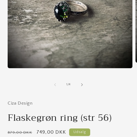
Åbn
mediet
i
1
i
af
1
/
4
modus
Ciza Design
Flaskegrøn ring (str 56)
Normalpris
Udsalgspris
749,00 DKK
Udsalg
879,00 DKK