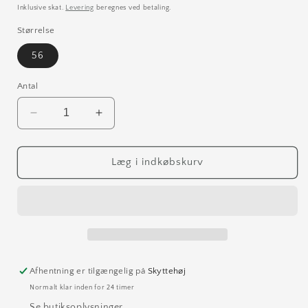
Inklusive skat.
Levering
beregnes ved betaling.
Størrelse
56
Antal
Reducer
Øg
antallet
antallet
for
for
Flaskegrøn
Flaskegrøn
Læg i indkøbskurv
ring
ring
(str
(str
56)
56)
Afhentning er tilgængelig på
Skyttehøj
Normalt klar inden for 24 timer
Se butiksoplysninger