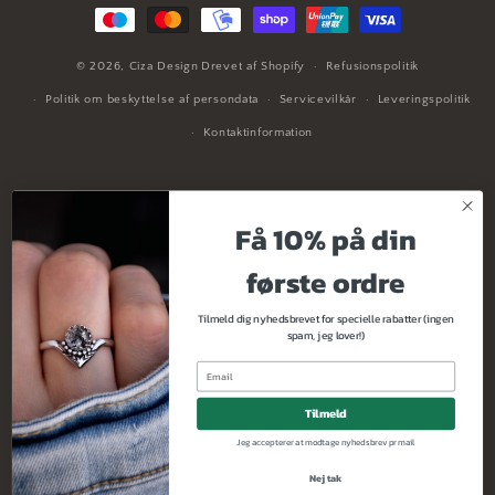
© 2026,
Ciza Design
Drevet af Shopify
Refusionspolitik
Politik om beskyttelse af persondata
Servicevilkår
Leveringspolitik
Kontaktinformation
Tilmeld dig
Få 10% på din
nyhedsbrevet
første ordre
Tilmeld dig nyhedsbrevet for specielle rabatter (ingen
Tilmeld dig nyhedsbrevet for specielle tilbud og
spam, jeg lover!)
eksklusiv tidlig adgang til produktlanceringer med
mere.
Tilmeld
Jeg accepterer at modtage nyhedsbrev pr mail
Mail
Nej tak