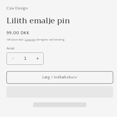
1
i
Ciza Design
modus
Lilith emalje pin
Normalpris
99,00 DKK
Inklusive skat.
Levering
beregnes ved betaling.
Antal
Reducer
Øg
antallet
antallet
for
for
Lilith
Lilith
Læg i indkøbskurv
emalje
emalje
pin
pin