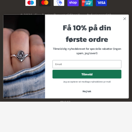
© 2026,
Ciza Design
Drevet af Shopify
Refusionspolitik
Få 10% på din
Politik om beskyttelse af persondata
Servicevilkår
Leveringspolitik
Kontaktinformation
første ordre
Tilmeld dig nyhedsbrevet for specielle rabatter (ingen
Tilmeld dig
spam, jeg lover!)
nyhedsbrevet
Tilmeld
Jeg accepterer at modtage nyhedsbrev pr mail
Tilmeld dig nyhedsbrevet for specielle tilbud og
Nej tak
eksklusiv tidlig adgang til produktlanceringer med
mere.
Mail