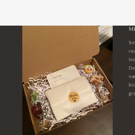
Mi
Sm
re
le
De
næ
bi
gr