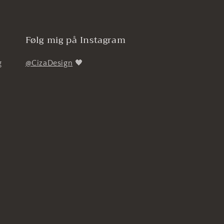
Følg mig på Instagram
g
@CizaDesign
🖤