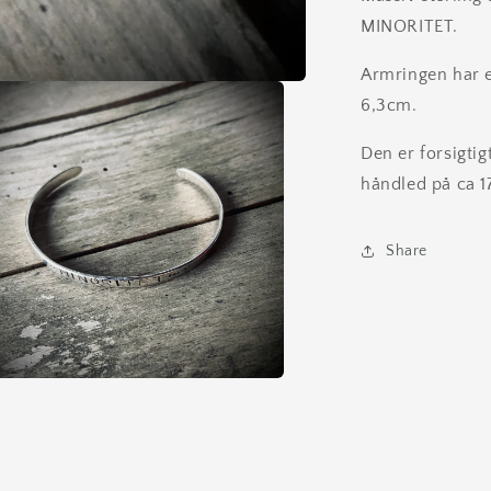
MINORITET.
Armringen har 
6,3cm.
Den er forsigtig
håndled på ca 1
Share
t
s