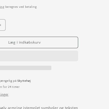
ing
beregnes ved betaling.
Øg
antallet
for
Minoritet
Læg i indkøbskurv
lgængelig på
Skyttehøj
n for 24 timer
ninger
 sølv armring istemplet symboler og teksten