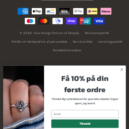
Betalingsmetoder
© 2026,
Ciza Design
Drevet af Shopify
Refusionspolitik
Politik om beskyttelse af persondata
Servicevilkår
Leveringspolitik
Kontaktinformation
Tilmeld dig
Få 10% på din
nyhedsbrevet
første ordre
Tilmeld dig nyhedsbrevet for specielle rabatter (ingen
Tilmeld dig nyhedsbrevet for specielle tilbud og
spam, jeg lover!)
eksklusiv tidlig adgang til produktlanceringer med
mere.
Tilmeld