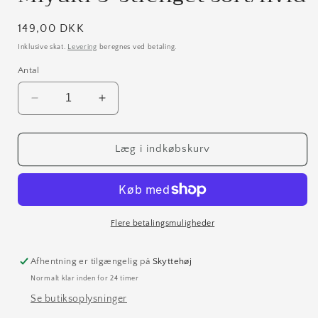
Normalpris
149,00 DKK
Inklusive skat.
Levering
beregnes ved betaling.
Antal
Reducer
Øg
antallet
antallet
for
for
Miyuki
Miyuki
Læg i indkøbskurv
3-
3-
strenget
strenget
sort/hvid
sort/hvid
Flere betalingsmuligheder
Afhentning er tilgængelig på
Skyttehøj
Normalt klar inden for 24 timer
Se butiksoplysninger