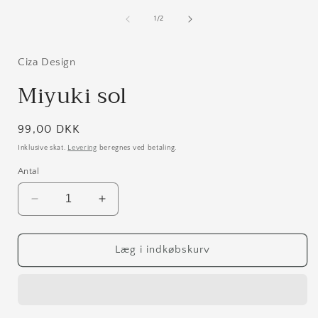
mediet
1
af
1
/
2
i
modus
Ciza Design
Miyuki sol
Normalpris
99,00 DKK
Inklusive skat.
Levering
beregnes ved betaling.
Antal
Reducer
Øg
antallet
antallet
for
for
Miyuki
Miyuki
Læg i indkøbskurv
sol
sol