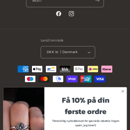
Mail
Facebook
Instagram
Land/område
DKK kr. | Danmark
Betalingsmetoder
© 2026,
Ciza Design
Drevet af Shopify
Refusionspolitik
Få 10% på din
Politik om beskyttelse af persondata
Servicevilkår
Leveringspolitik
første ordre
Kontaktinformation
Tilmeld dig nyhedsbrevet for specielle rabatter (ingen
spam, jeg lover!)