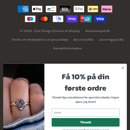
Betalingsmetoder
© 2026,
Ciza Design
Drevet af Shopify
Refusionspolitik
Politik om beskyttelse af persondata
Servicevilkår
Leveringspolitik
Kontaktinformation
Tilmeld dig
Få 10% på din
nyhedsbrevet
første ordre
Tilmeld dig nyhedsbrevet for specielle rabatter (ingen
Tilmeld dig nyhedsbrevet for specielle tilbud og
spam, jeg lover!)
eksklusiv tidlig adgang til produktlanceringer med
mere.
Tilmeld
Jeg accepterer at modtage nyhedsbrev pr mail