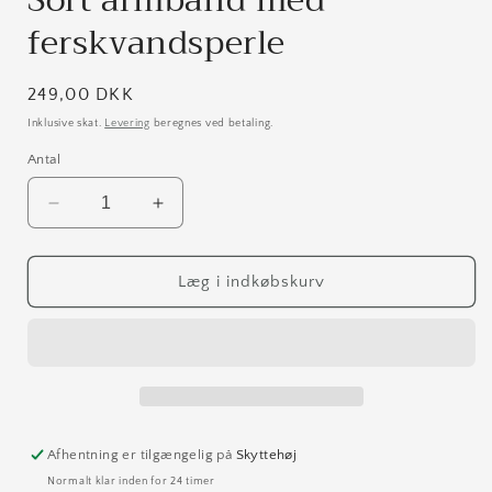
Sort armbånd med
ferskvandsperle
Normalpris
249,00 DKK
Inklusive skat.
Levering
beregnes ved betaling.
Antal
Reducer
Øg
antallet
antallet
for
for
Sort
Sort
Læg i indkøbskurv
armbånd
armbånd
med
med
ferskvandsperle
ferskvandsperle
Afhentning er tilgængelig på
Skyttehøj
Normalt klar inden for 24 timer