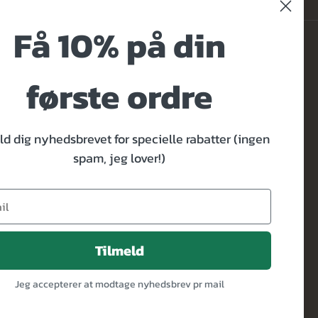
Få 10% på din
første ordre
ld dig nyhedsbrevet for specielle rabatter (ingen
tinformation
spam, jeg lover!)
et
Tilmeld
produktlanceringer
Jeg accepterer at modtage nyhedsbrev pr mail