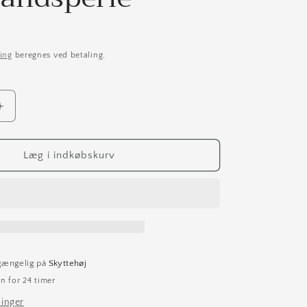
ing
beregnes ved betaling.
Øg
antallet
for
Sort
Læg i indkøbskurv
kæde
med
erle
ferskvandsperle
lgængelig på
Skyttehøj
n for 24 timer
ninger