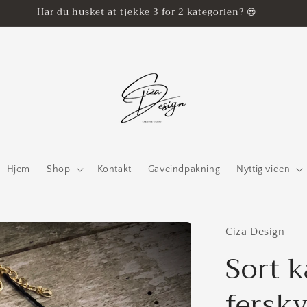
Har du husket at tjekke 3 for 2 kategorien? 😍
Hjem
Shop
Kontakt
Gaveindpakning
Nyttig viden
Ciza Design
Sort 
fersk