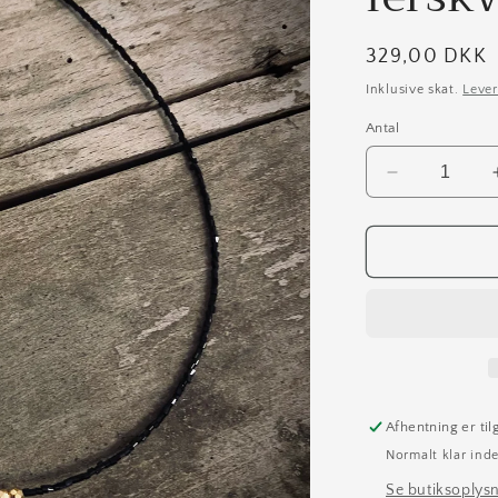
Normalpris
329,00 DKK
Inklusive skat.
Lever
Antal
Reducer
antallet
for
Sort
kæde
med
ferskvandsp
Afhentning er ti
Normalt klar inde
Se butiksoplys