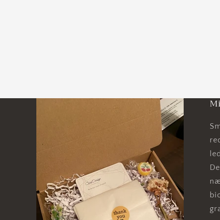
Mi
Sm
re
le
De
næ
bi
gr