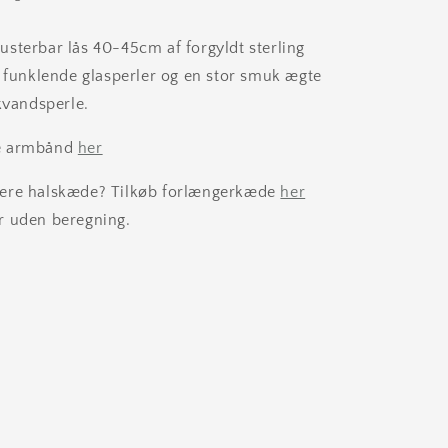
sterbar lås 40-45cm af forgyldt sterling
e funklende glasperler og en stor smuk ægte
kvandsperle.
e armbånd
her
ere halskæde? Tilkøb forlængerkæde
her
r uden beregning.