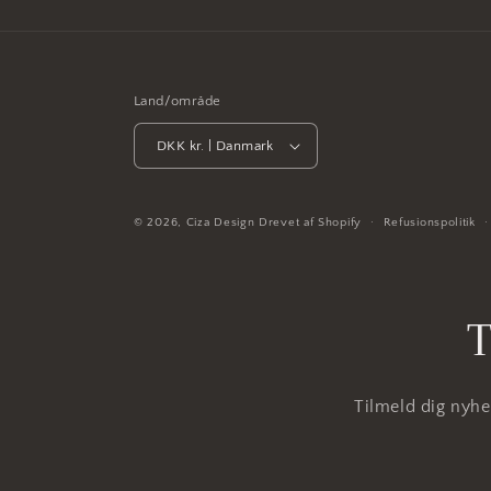
Land/område
DKK kr. | Danmark
© 2026,
Ciza Design
Drevet af Shopify
Refusionspolitik
T
Tilmeld dig nyhed