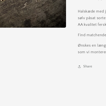
Halskæde med ju
sølv påsat sort
AA kvalitet fers
Find matchend
Ønskes en læng
som vi montere
Share