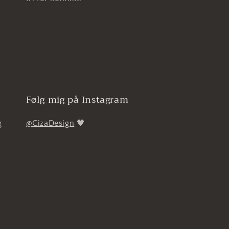
Følg mig på Instagram
g
@CizaDesign
🖤